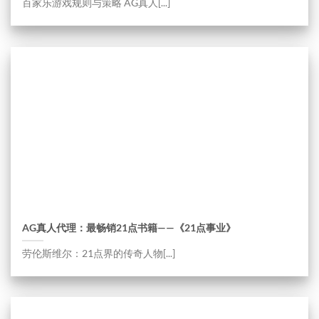
百家乐游戏规则与策略 AG真人[...]
AG真人代理：最畅销21点书籍——《21点事业》
劳伦斯维尔：21点界的传奇人物[...]