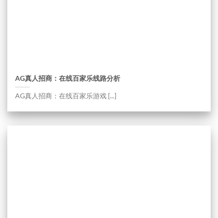
AG真人招商：在线百家乐线路分析
AG真人招商：在线百家乐游戏 [...]