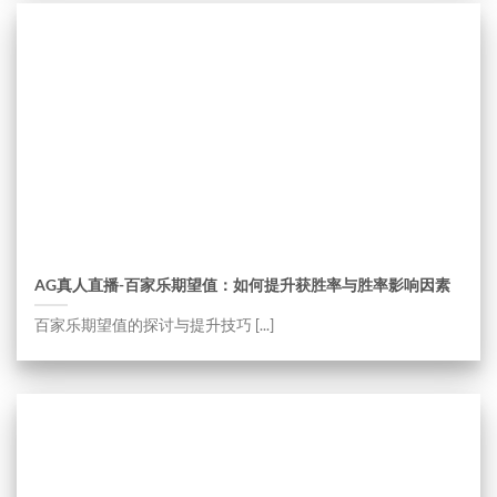
AG真人直播-百家乐期望值：如何提升获胜率与胜率影响因素
百家乐期望值的探讨与提升技巧 [...]