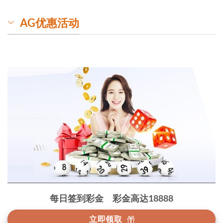
AG优惠活动
每日签到彩金 彩金高达18888
立即领取