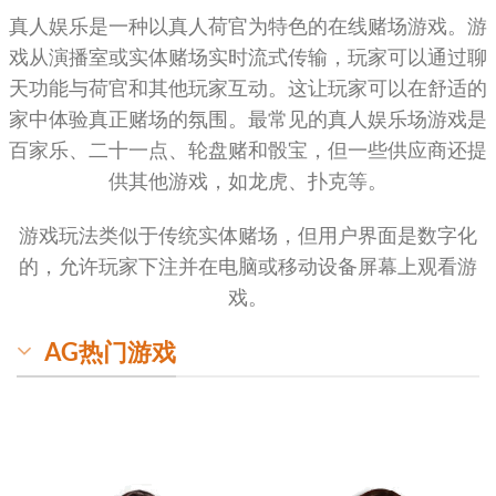
真人娱乐是一种以真人荷官为特色的在线赌场游戏。游
戏从演播室或实体赌场实时流式传输，玩家可以通过聊
天功能与荷官和其他玩家互动。这让玩家可以在舒适的
家中体验真正赌场的氛围。最常见的真人娱乐场游戏是
百家乐、二十一点、轮盘赌和骰宝，但一些供应商还提
供其他游戏，如龙虎、扑克等。
游戏玩法类似于传统实体赌场，但用户界面是数字化
的，允许玩家下注并在电脑或移动设备屏幕上观看游
戏。
AG热门游戏